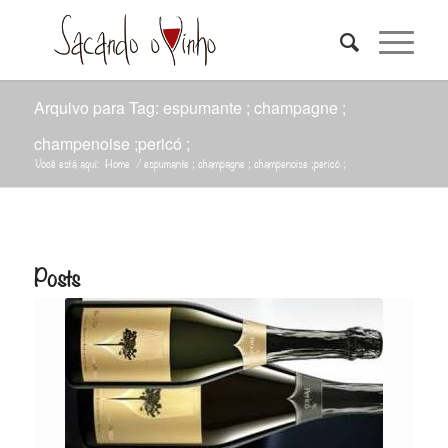
Arquivo para Tag: espumante ; champagne ;
champenoise ;pericó ;
Você está aqui:
Home
/
espumante ; champagne ; champenoise ;pericó ;
Posts