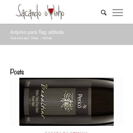
Arquivo para Tag: altitude
Você está aqui:
Home
/
altitude
Posts