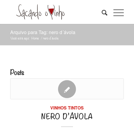
Arquivo para Tag: nero d´ávola
Você está aqui:
Home
/
nero d´ávola
Posts
VINHOS TINTOS
NERO D’ÁVOLA