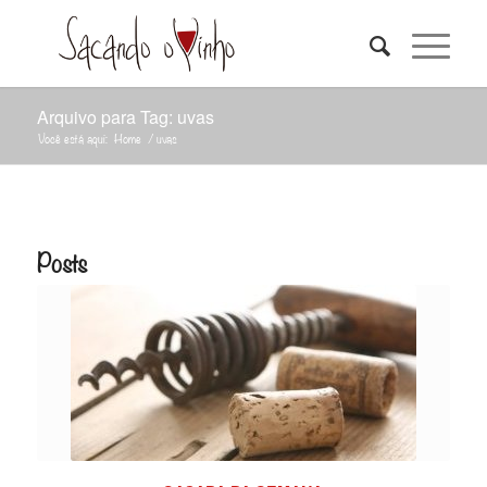
Arquivo para Tag: uvas
Você está aqui:
Home
/
uvas
Posts