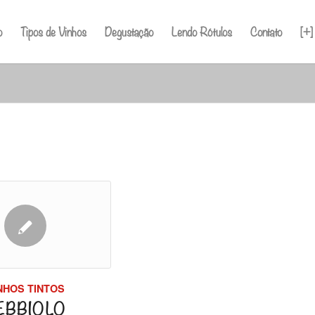
o
Tipos de Vinhos
Degustação
Lendo Rótulos
Contato
[+]
NHOS TINTOS
EBBIOLO