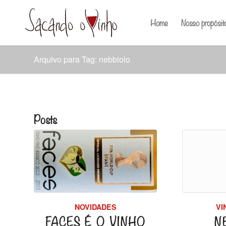
Home
Nosso propósit
Arquivo para Tag: nebbiolo
Posts
NOVIDADES
VI
FACES É O VINHO
N