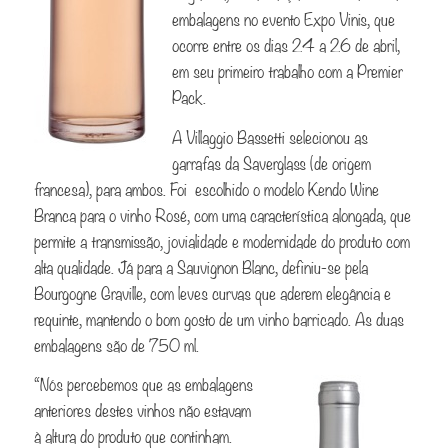
embalagens no evento Expo Vinis, que
ocorre entre os dias 24 a 26 de abril,
em seu primeiro trabalho com a Premier
Pack.
A Villaggio Bassetti selecionou as
garrafas da Saverglass (de origem
francesa), para ambos. Foi escolhido o modelo Kendo Wine
Branca para o vinho Rosé, com uma característica alongada, que
permite a transmissão, jovialidade e modernidade do produto com
alta qualidade. Já para a Sauvignon Blanc, definiu-se pela
Bourgogne Graville, com leves curvas que aderem elegância e
requinte, mantendo o bom gosto de um vinho barricado. As duas
embalagens são de 750 ml.
“Nós percebemos que as embalagens
anteriores destes vinhos não estavam
à altura do produto que continham.