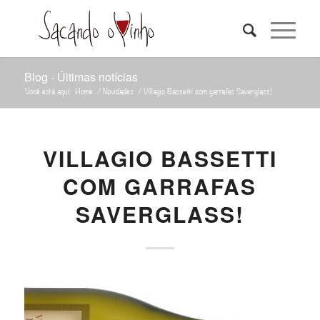
Blog - Últimas notícias
Você está aqui:
Home
/
Novidades
/
Villagio Bassetti com garrafas Saverglass!
VILLAGIO BASSETTI
COM GARRAFAS
SAVERGLASS!