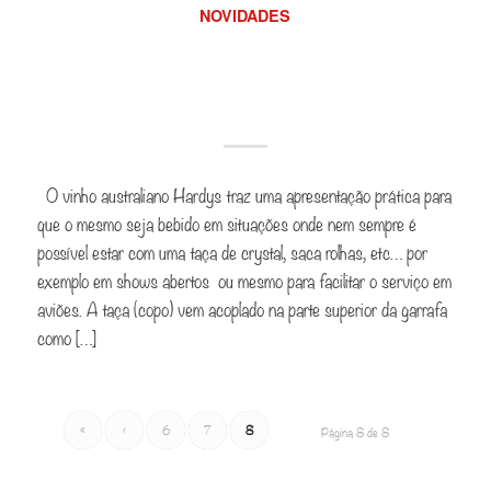
NOVIDADES
Conheça a Garrafa que
vira Taça…
O vinho australiano Hardys traz uma apresentação prática para
que o mesmo seja bebido em situações onde nem sempre é
possível estar com uma taça de crystal, saca rolhas, etc… por
exemplo em shows abertos ou mesmo para facilitar o serviço em
aviões. A taça (copo) vem acoplado na parte superior da garrafa
como […]
«
‹
6
7
8
Página 8 de 8