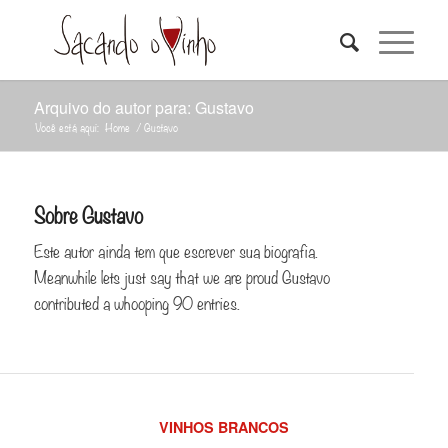
Arquivo do autor para: Gustavo
Você está aqui:
Home
/
Gustavo
Sobre
Gustavo
Este autor ainda tem que escrever sua biografia.
Meanwhile lets just say that we are proud
Gustavo
contributed a whooping 90 entries.
VINHOS BRANCOS