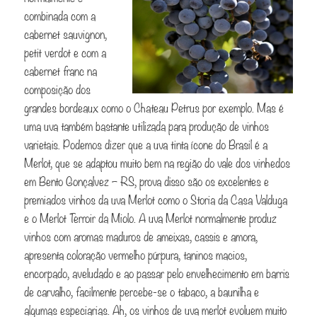
combinada com a
cabernet sauvignon,
petit verdot e com a
cabernet franc na
composição dos
grandes bordeaux como o Chateau Petrus por exemplo. Mas é
uma uva também bastante utilizada para produção de vinhos
varietais. Podemos dizer que a uva tinta ícone do Brasil é a
Merlot, que se adaptou muito bem na região do vale dos vinhedos
em Bento Gonçalvez – RS, prova disso são os excelentes e
premiados vinhos da uva Merlot como o Storia da Casa Valduga
e o Merlot Terroir da Miolo. A uva Merlot normalmente produz
vinhos com aromas maduros de ameixas, cassis e amora,
apresenta coloração vermelho púrpura, taninos macios,
encorpado, aveludado e ao passar pelo envelhecimento em barris
de carvalho, facilmente percebe-se o tabaco, a baunilha e
algumas especiarias. Ah, os vinhos de uva merlot evoluem muito