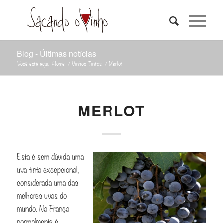
Blog - Últimas notícias
Você está aqui:
Home
/
Vinhos Tintos
/
Merlot
MERLOT
Esta é sem dúvida uma
uva tinta excepcional,
considerada uma das
melhores uvas do
mundo. Na França
normalmente é